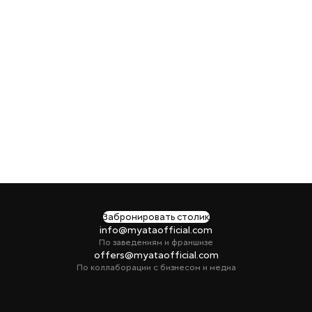
Забронировать столик
info@myataofficial.com
По заведениям и франшизе
offers@myataofficial.com
По коллаборации с бизнесом и медиа