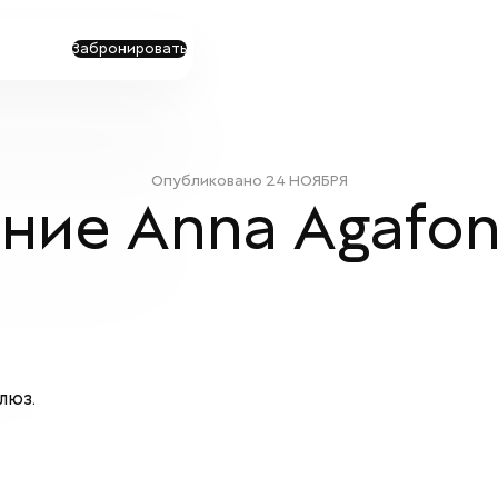
Забронировать
Опубликовано
24 НОЯБРЯ
ие Anna Agafono
люз.