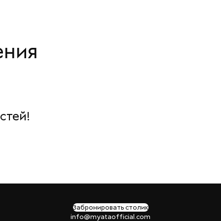
ения
стей!
Забронировать столик
info@myataofficial.com