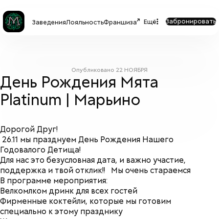
Забронировать
Ещё
Заведения
Лояльность
Франшиза
Опубликовано
22 НОЯБРЯ
День Рождения Мята
Platinum | Марьино
Дорогой Друг!
26.11 мы празднуем День Рождения Нашего
Годовалого Детища!
Для нас это безусловная дата, и важно участие,
поддержка и твой отклик!!
Мы очень стараемся
В программе
мероприятия:
Велком
лком дринк для всех гостей
Фирменные коктейли, которые мы готовим
специально к этому празднику