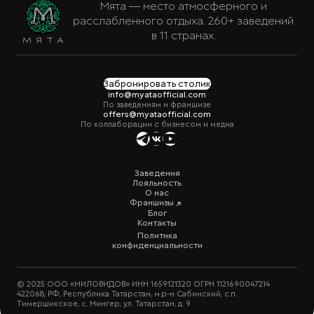
Мята — место атмосферного и
расслабленного отдыха. 260+ заведений
в 11 странах.
Забронировать столик
info@myataofficial.com
По заведениям и франшизе
offers@myataofficial.com
По коллаборации с бизнесом и медиа
Заведения
Лояльность
О нас
Франшизы
Блог
Контакты
Политика
конфиденциальности
© 2025 ООО «МИЛОВИДОВ» ИНН 1659121320 ОГРН 1121690047214
422068, РФ, Республика Татарстан, м.р-н Сабинский, с.п.
Тимершикское, с. Мингер, ул. Татарстан, д. 9