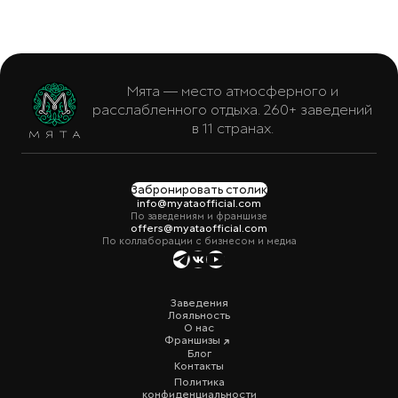
Мята — место атмосферного и
расслабленного отдыха. 260+ заведений
в 11 странах.
Забронировать столик
info@myataofficial.com
По заведениям и франшизе
offers@myataofficial.com
По коллаборации с бизнесом и медиа
Заведения
Лояльность
О нас
Франшизы
Блог
Контакты
Политика
конфиденциальности