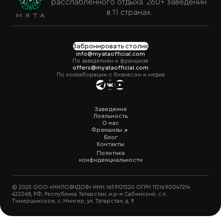
расслабленного отдыха. 260+ заведений
в 11 странах.
Забронировать столик
info@myataofficial.com
По заведениям и франшизе
offers@myataofficial.com
По коллаборации с бизнесом и медиа
Заведения
Лояльность
О нас
Франшизы
Блог
Контакты
Политика
конфиденциальности
© 2025 ООО «МИЛОВИДОВ» ИНН 1659121320 ОГРН 1121690047214
422068, РФ, Республика Татарстан, м.р-н Сабинский, с.п.
Тимершикское, с. Мингер, ул. Татарстан, д. 9