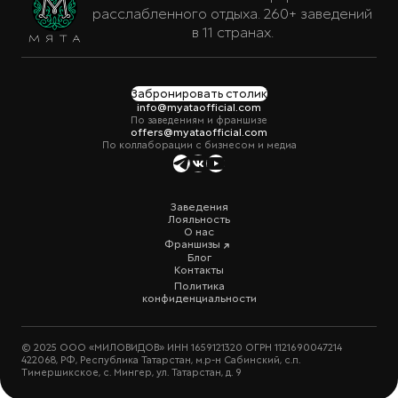
расслабленного отдыха. 260+ заведений
в 11 странах.
Забронировать столик
info@myataofficial.com
По заведениям и франшизе
offers@myataofficial.com
По коллаборации с бизнесом и медиа
Заведения
Лояльность
О нас
Франшизы
Блог
Контакты
Политика
конфиденциальности
© 2025 ООО «МИЛОВИДОВ» ИНН 1659121320 ОГРН 1121690047214
422068, РФ, Республика Татарстан, м.р-н Сабинский, с.п.
Тимершикское, с. Мингер, ул. Татарстан, д. 9