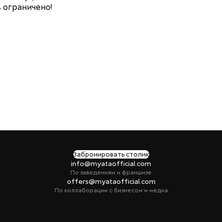
в ограничено!
Забронировать столик
info@myataofficial.com
По заведениям и франшизе
offers@myataofficial.com
По коллаборации с бизнесом и медиа