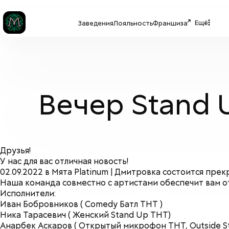
Ещё
Заведения
Лояльность
Франшиза
Вечер Stand U
Друзья!
У нас для вас отличная новость!
02.09.2022 в Мята Platinum | Дмитровка состоится прек
Наша команда совместно с артистами обеспечит вам 
Исполнители:
Иван Бобровников ( Comedy Батл ТНТ )
Ника Тарасевич ( Женский Stand Up ТНТ)
Анарбек Аскаров ( Открытый микрофон ТНТ, Outside St