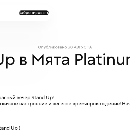
Забронировать
Опубликовано
30 АВГУСТА
p в Мята Platin
расный вечер Stand Up!
отличное настроение и веселое времяпровождение!
Нач
and Up )