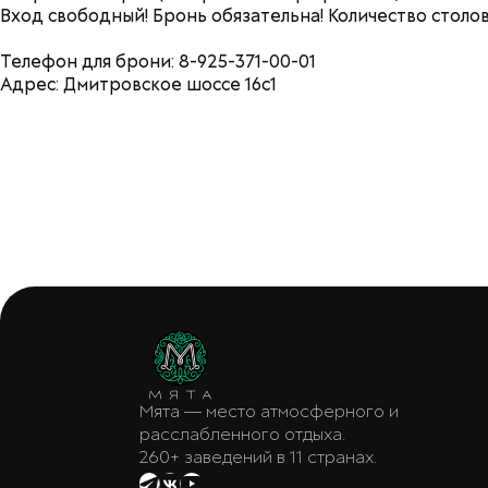
Вход свободный! Бронь обязательна! Количество столо
Телефон для брони: 8-925-371-00-01
Адрес: Дмитровское шоссе 16с1
Мята — место атмосферного и
расслабленного отдыха.
260+ заведений в 11 странах.