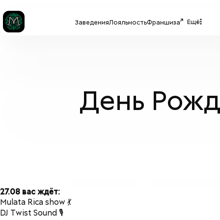
Ещё
Заведения
Лояльность
Франшиза
День Рожд
27.08 вас ждёт:
Mulata Rica show 💃
DJ Twist Sound 🎙