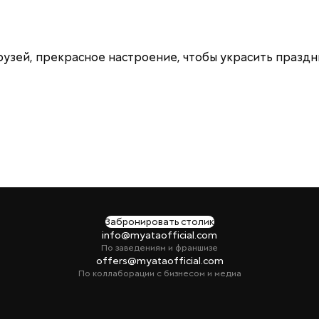
друзей, прекрасное настроение, чтобы украсить празд
Забронировать столик
info@myataofficial.com
По заведениям и франшизе
offers@myataofficial.com
По коллаборации с бизнесом и медиа