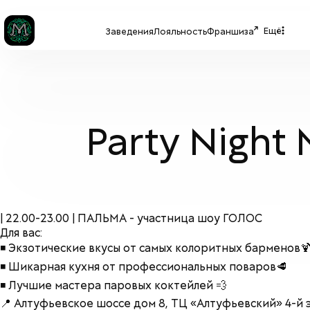
Ещё
Заведения
Лояльность
Франшиза
Party Night
| 22.00-23.00 | ПАЛЬМА - участница шоу ГОЛОС
Для вас:
◾️ Экзотические вкусы от самых колоритных барменов
◾️ Шикарная кухня от профессиональных поваров🥩
◾️ Лучшие мастера паровых коктейлей 💨
📍 Алтуфьевское шоссе дом 8, ТЦ «Алтуфьевский» 4-й 