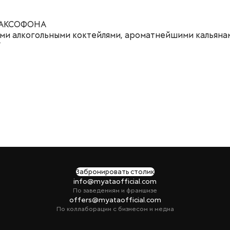
САКСОФОНА
ими алкогольными коктейлями, ароматнейшими кальянам

Забронировать столик
info@myataofficial.com
По заведениям и франшизе
offers@myataofficial.com
По коллаборации с бизнесом и медиа