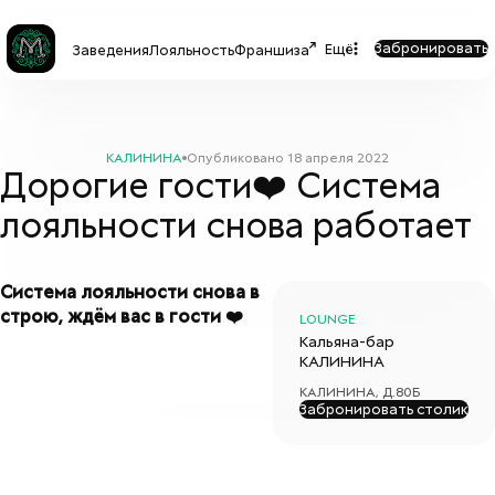
Забронировать
Ещё
Заведения
Лояльность
Франшиза
КАЛИНИНА
Опубликовано
18 апреля 2022
Дорогие гости❤️ Система
лояльности снова работает
Система лояльности снова в
строю, ждём вас в гости ❤️
LOUNGE
Кальяна-бар
КАЛИНИНА
КАЛИНИНА, Д.80Б
Забронировать столик