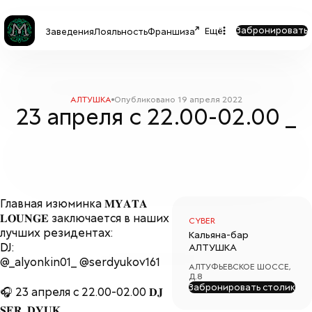
Забронировать
Ещё
Заведения
Лояльность
Франшиза
АЛТУШКА
Опубликовано
19 апреля 2022
23 апреля с 22.00-02.00 _
Главная изюминка 𝐌𝐘𝐀𝐓𝐀
𝐋𝐎𝐔𝐍𝐆𝐄 заключается в наших
CYBER
лучших резидентах:
Кальяна-бар
DJ:
АЛТУШКА
@_alyonkin01_
@serdyukov161
АЛТУФЬЕВСКОЕ ШОССЕ,
Д.8
Забронировать столик
🎧 23 апреля с 22.00-02.00 𝐃𝐉
𝐒𝐄𝐑_𝐃𝐘𝐔𝐊