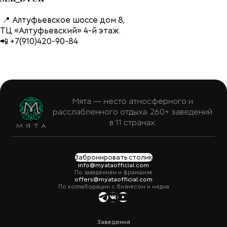
📍 Алтуфьевское шоссе дом 8,
ТЦ «Алтуфьевский» 4-й этаж.
📲 +7(910)420-90-84
Мята — место атмосферного и
расслабленного отдыха. 260+ заведений
в 11 странах.
Забронировать столик
info@myataofficial.com
По заведениям и франшизе
offers@myataofficial.com
По коллаборации с бизнесом и медиа
Заведения