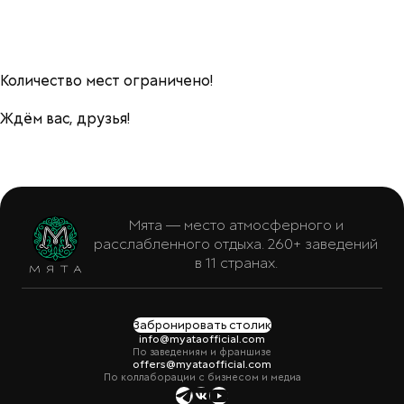
Количество мест ограничено!
Ждём вас, друзья!
Мята — место атмосферного и
расслабленного отдыха. 260+ заведений
в 11 странах.
Забронировать столик
info@myataofficial.com
По заведениям и франшизе
offers@myataofficial.com
По коллаборации с бизнесом и медиа