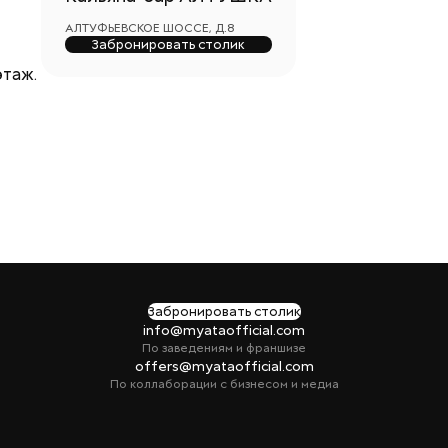
АЛТУФЬЕВСКОЕ ШОССЕ, Д.8
Забронировать столик
этаж.
Забронировать столик
info@myataofficial.com
По заведениям и франшизе
offers@myataofficial.com
По коллаборации с бизнесом и медиа