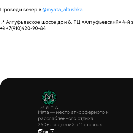
Проведи вечер в
@myata_altushka
📍 Алтуфьевское шоссе дом 8, ТЦ «Алтуфьевский» 4-й 
📲 +7(910)420-90-84
Мята — место атмосферного и
расслабленного отдыха.
260+ заведений в 11 странах.