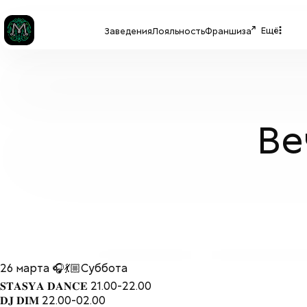
Ещё
Заведения
Лояльность
Франшиза
Ве
26 марта 🎧💃🏼Суббота
𝐒𝐓𝐀𝐒𝐘𝐀 𝐃𝐀𝐍𝐂𝐄 21.00-22.00
𝐃𝐉 𝐃𝐈𝐌 22.00-02.00