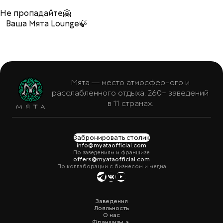
Не пропадайте🤗
Ваша Мята Lounge🍃
Мята — место атмосферного и
расслабленного отдыха. 260+ заведений
в 11 странах.
Забронировать столик
info@myataofficial.com
По заведениям и франшизе
offers@myataofficial.com
По коллаборации с бизнесом и медиа
Заведения
Лояльность
О нас
Франшизы