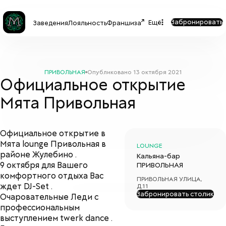
Забронировать
Ещё
Заведения
Лояльность
Франшиза
ПРИВОЛЬНАЯ
Опубликовано
13 октября 2021
Официальное открытие
Мята Привольная
Официальное открытие в
Мята lounge Привольная в
LOUNGE
районе Жулебино .
Кальяна-бар
9 октября для Вашего
ПРИВОЛЬНАЯ
комфортного отдыха Вас
ПРИВОЛЬНАЯ УЛИЦА,
ждет DJ-Set .
Д.11
Забронировать столик
Очаровательные Леди с
профессиональным
выступлением twerk dance .