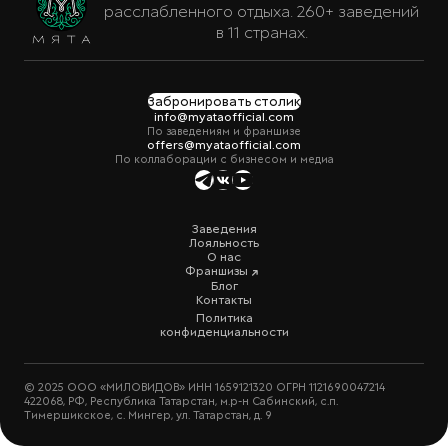
расслабленного отдыха. 260+ заведений
в 11 странах.
Забронировать столик
info@myataofficial.com
По заведениям и франшизе
offers@myataofficial.com
По коллаборации с бизнесом и медиа
Заведения
Лояльность
О нас
Франшизы
Блог
Контакты
Политика
конфиденциальности
© 2025 ООО «МИЛОВИДОВ» ИНН 1659121320 ОГРН 1121690047214
422068, РФ, Республика Татарстан, м.р-н Сабинский, с.п.
Тимершикское, с. Мингер, ул. Татарстан, д. 9