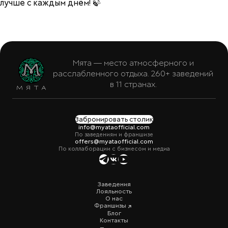
лучше с каждым днём! 🍃
Мята — место атмосферного и
расслабленного отдыха. 260+ заведений
в 11 странах.
Забронировать столик
info@myataofficial.com
По заведениям и франшизе
offers@myataofficial.com
По коллаборации с бизнесом и медиа
Заведения
Лояльность
О нас
Франшизы
Блог
Контакты