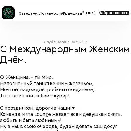
Забронировать
Ещё
Заведения
Лояльность
Франшиза
Опубликовано
08 МАРТА
С Международным Женским
Днём!
О, Женщина, – ты Мир,
Наполненный таинственным желаньем,
Мечтой, надеждой, робким ожиданьем;
Ты пламенной любви – кумир!
⠀
С праздником, дорогие наши! ♥️
Команда Мята Lounge желает всем девушкам сиять,
любить и быть любимыми!
Ну а мы, в свою очередь, будем делать ваш досуг