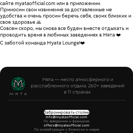
сайте
myataofficial.com
или в приложении.
Приносим свои извинения за доставленные не
удобства и очень просим беречь себя, своих близких и
свое здоровье 🙏
Совсем скоро, мы снова все будем вместе отдыхать и
проводить время в любимых заведениях в Мята ❤️
С заботой команда Myata Lounge!❤️
Мята — место атмосферного и
расслабленного отдыха. 260+ заведений
в 11 странах.
Забронировать столик
info@myataofficial.com
По заведениям и франшизе
offers@myataofficial.com
По коллаборации с бизнесом и медиа