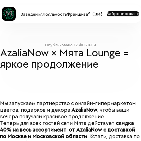
Забронировать
Ещё
Заведения
Лояльность
Франшиза
Опубликовано
12 ФЕВРАЛЯ
AzaliaNow × Мята Lounge =
яркое продолжение
Мы запускаем партнёрство с
онлайн-гипермаркетом
цветов, подарков и декора
AzaliaNow
, чтобы ваши
вечера получали красивое продолжение.
Теперь для всех гостей сети Мята действует
скидка
40% на весь ассортимент от AzaliaNow с доставкой
по Москве и Московской области
.
Кстати, доставка по