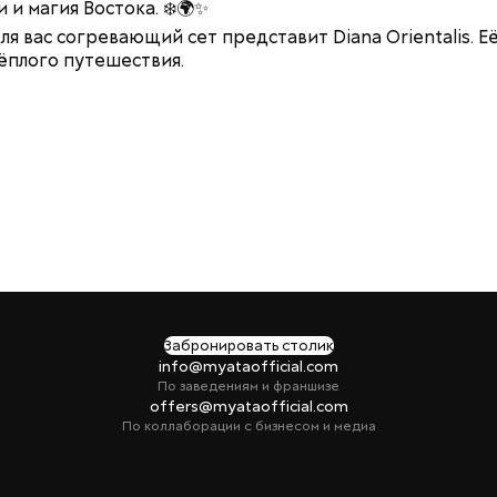
 и магия Востока. ❄️🌍✨
для вас согревающий сет представит Diana Orientalis.
ёплого путешествия.
Забронировать столик
info@myataofficial.com
По заведениям и франшизе
offers@myataofficial.com
По коллаборации с бизнесом и медиа