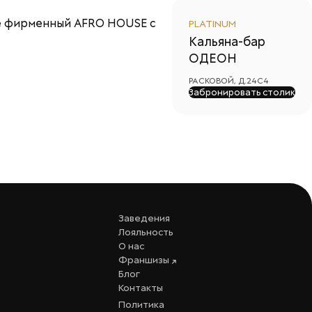
 Её фирменный AFRO HOUSE с
PLATINUM
Кальяна-бар
ОДЕОН
РАСКОВОЙ, Д.24С4
Забронировать столик
Заведения
Лояльность
О нас
Франшизы
Блог
Контакты
Политика