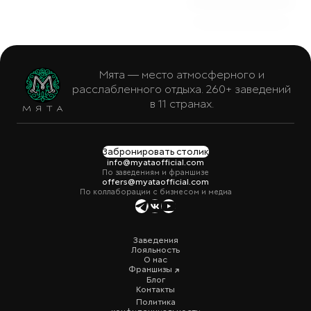
Мята — место атмосферного и
расслабленного отдыха. 260+ заведений
в 11 странах.
Забронировать столик
info@myataofficial.com
По заведениям и франшизе
offers@myataofficial.com
По коллаборации с бизнесом и медиа
Заведения
Лояльность
О нас
Франшизы
Блог
Контакты
Политика