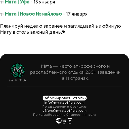
✨
Мята | Уфа
- 15 января
✨
Мята | Новое Измайлово
- 17 января
Планируй неделю заранее и заглядывай в любимую
Мяту в столь важный день🎉
Мята — место атмосферного и
расслабленного отдыха. 260+ заведений
в 11 странах.
Забронировать столик
info@myataofficial.com
По заведениям и франшизе
offers@myataofficial.com
По коллаборации с бизнесом и медиа