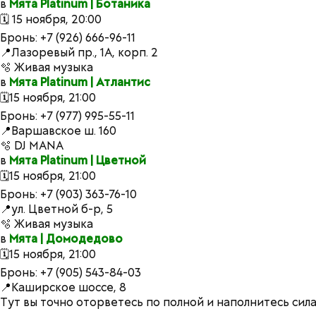
в
Мята Platinum | Ботаника
🗓 15 ноября, 20:00
Бронь: +7 (926) 666-96-11
📍Лазоревый пр., 1А, корп. 2
🫧 Живая музыка
в
Мята Platinum | Атлантис
🗓️15 ноября, 21:00
Бронь: +7 (977) 995-55-11
📍Варшавское ш. 160
🫧 DJ MANA
в
Мята Platinum | Цветной
🗓️15 ноября, 21:00
Бронь: +7 (903) 363-76-10
📍ул. Цветной б-р, 5
🫧 Живая музыка
в
Мята | Домодедово
🗓15 ноября, 21:00
Бронь: +7 (905) 543-84-03
📍Каширское шоссе, 8
Тут вы точно оторветесь по полной и наполнитесь си