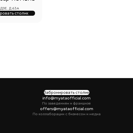
ЗЕ, Д.63А
ровать столик
Забронировать столик
info@myataofficial.com
По заведениям и франшизе
offers@myataofficial.com
По коллаборации с бизнесом и медиа