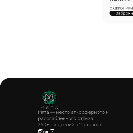
ОРДЖОНИКИД
Заброни
Мята — место атмосферного и
расслабленного отдыха.
260+ заведений в 11 странах.