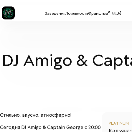
Ещё
Заведения
Лояльность
Франшиза
DJ Amigo & Capt
Стильно, вкусно, атмосферно!
PLATINUM
Сегодня DJ Amigo & Captain George c 20:00.
Кальяна