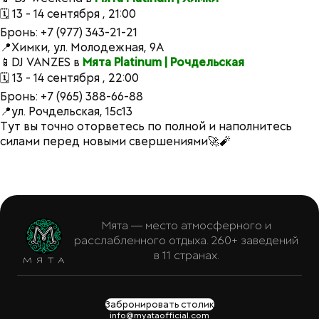
🗓 13 - 14 сентября , 21:00
Бронь: +7 (977) 343-21-21
📍Химки, ул. Молодежная, 9А
📱DJ VANZES в
Мята Platinum | Рочдельская
🗓 13 - 14 сентября , 22:00
Бронь: +7 (965) 388-66-88
📍ул. Рочдельская, 15с13
Тут вы точно оторветесь по полной и наполнитесь
силами перед новыми свершениями🚀🧨
Мята — место атмосферного и
расслабленного отдыха. 260+ заведений
в 11 странах.
Забронировать столик
info@myataofficial.com