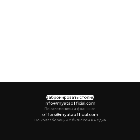
Забронировать столик
info@myataofficial.com
По заведениям и франшизе
offers@myataofficial.com
По коллаборации с бизнесом и медиа