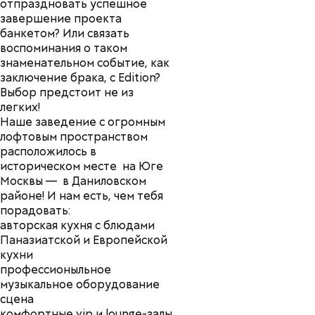
отпраздновать успешное
завершение проекта
банкетом? Или связать
воспоминания о таком
знаменательном событие, как
заключение брака, с Edition?
Выбор предстоит не из
легких!
Наше заведение с огромным
лофтовым пространством
расположилось в
историческом месте
на Юге
Москвы —
в Даниловском
районе! И нам есть, чем тебя
порадовать:
авторская кухня с блюдами
Паназиатской и Европейской
кухни
профессионыльное
музыкальное оборудование
сцена
комфортные vip и lounge-залы