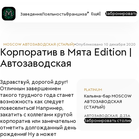
Забронировать
Ещё
Заведения
Лояльность
Франшиза
MOSCOW АВТОЗАВОДСКАЯ (СТАРЫЙ)
Опубликовано
10 декабря 2020
Корпоратив в Мята Edition |
Автозаводская
Здравствуй, дорогой друг!
Отличным завершением
PLATINUM
такого трудного года станет
Кальяна-бар
MOSCOW
возможность как следует
АВТОЗАВОДСКАЯ
(СТАРЫЙ)
повеселиться! Например,
закатить с коллегами крутой
АВТОЗАВОДСКАЯ, Д.23А
корпоратив или замечательно
Забронировать столик
отметить долгожданный день
рождения! Ну а может