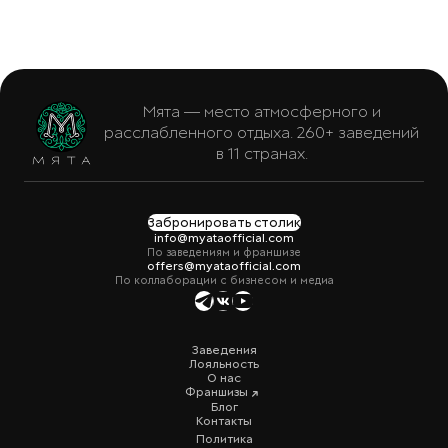
Мята — место атмосферного и
расслабленного отдыха. 260+ заведений
в 11 странах.
Забронировать столик
info@myataofficial.com
По заведениям и франшизе
offers@myataofficial.com
По коллаборации с бизнесом и медиа
Заведения
Лояльность
О нас
Франшизы
Блог
Контакты
Политика