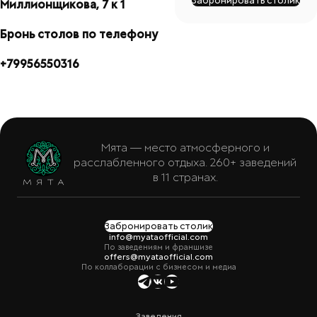
Забронировать столик
Миллионщикова, 7 к 1
Бронь столов по телефону
+79956550316
Мята — место атмосферного и
расслабленного отдыха. 260+ заведений
в 11 странах.
Забронировать столик
info@myataofficial.com
По заведениям и франшизе
offers@myataofficial.com
По коллаборации с бизнесом и медиа
Заведения