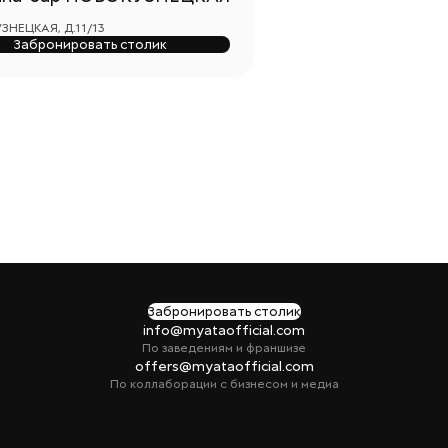
НЕЦКАЯ, Д.11/13
Забронировать столик
Забронировать столик
info@myataofficial.com
По заведениям и франшизе
offers@myataofficial.com
По коллаборации с бизнесом и медиа