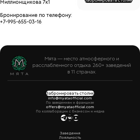
Забронировать столик
Миллионщикова 7к1
Бронирование по телефону:
+7-995-655-03-16
Мята — место атмосферного и
расслабленного отдыха. 260+ заведений
в 11 странах.
Забронировать столик
info@myataofficial.com
По заведениям и франшизе
offers@myataofficial.com
По коллаборации с бизнесом и медиа
Заведения
Лояльность