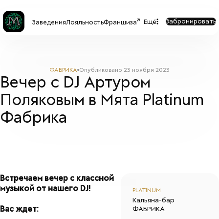
Забронировать
Ещё
Заведения
Лояльность
Франшиза
ФАБРИКА
Опубликовано
23 ноября 2023
Вечер с DJ Артуром
Поляковым в Мята Platinum
Фабрика
Встречаем вечер с классной
музыкой от нашего DJ!
PLATINUM
Кальяна-бар
Вас ждет:
ФАБРИКА