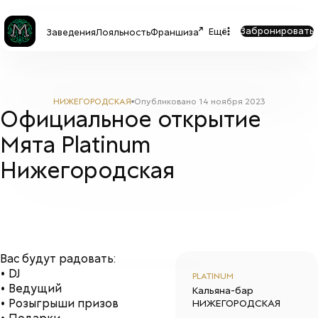
Забронировать
Ещё
Заведения
Лояльность
Франшиза
НИЖЕГОРОДСКАЯ
Опубликовано
14 ноября 2023
Официальное открытие
Мята Platinum
Нижегородская
Вас будут радовать:
• DJ
PLATINUM
• Ведущий
Кальяна-бар
• Розыгрыши призов
НИЖЕГОРОДСКАЯ